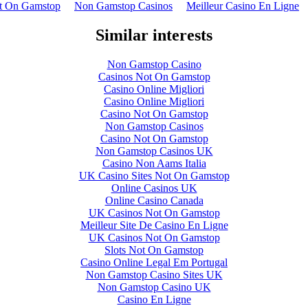
t On Gamstop
Non Gamstop Casinos
Meilleur Casino En Ligne
Similar interests
Non Gamstop Casino
Casinos Not On Gamstop
Casino Online Migliori
Casino Online Migliori
Casino Not On Gamstop
Non Gamstop Casinos
Casino Not On Gamstop
Non Gamstop Casinos UK
Casino Non Aams Italia
UK Casino Sites Not On Gamstop
Online Casinos UK
Online Casino Canada
UK Casinos Not On Gamstop
Meilleur Site De Casino En Ligne
UK Casinos Not On Gamstop
Slots Not On Gamstop
Casino Online Legal Em Portugal
Non Gamstop Casino Sites UK
Non Gamstop Casino UK
Casino En Ligne