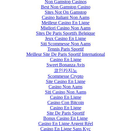
Non Gamstop Casinos
Best Non Gamstop Casino
Sites Not On Gamstop
Casino Italiani Non Aams
Meilleur Casino En Ligne
Migliori Casino Non Aams
Sites De Paris Sportifs Belgique
Jeux Casino En Ligne
Siti Scommesse Non Aams
Tennis Paris Sportif
Meilleur Site De Paris Sportif International
Casino En Ligne
Sweet Bonanza Avis
코인카지노
Scommesse Crypto
Site Casino En Ligne
Casino Non Aams
Siti Casino Non Aams
Casino En Ligne
Casino Con Bitcoin
Casino En Ligne
Site De Paris Sportif
Bonus Casino En Ligne
Casino En Ligne Argent Réel
Casino En Ligne Sans Kyc