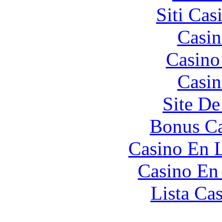
Siti Ca
Casin
Casino
Casin
Site De
Bonus Ca
Casino En L
Casino En
Lista Ca