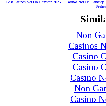
Best Casinos Not On Gamstop 2025
Casinos Not On Gamstop
Prelie
Simila
Non Ga
Casinos 
Casino O
Casino O
Casino N
Non Gam
Casino N