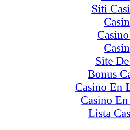
Siti Ca
Casin
Casino
Casin
Site De
Bonus Ca
Casino En L
Casino En
Lista Ca