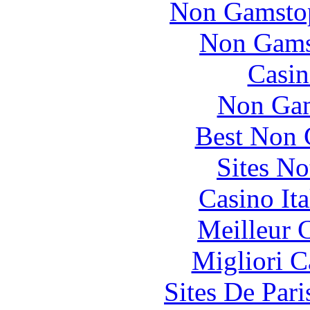
Non Gamstop
Non Gams
Casin
Non Gam
Best Non 
Sites N
Casino It
Meilleur 
Migliori 
Sites De Pari