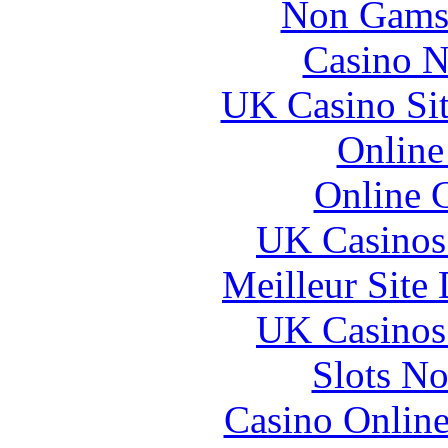
Non Gams
Casino N
UK Casino Si
Online
Online 
UK Casinos
Meilleur Site
UK Casinos
Slots N
Casino Online