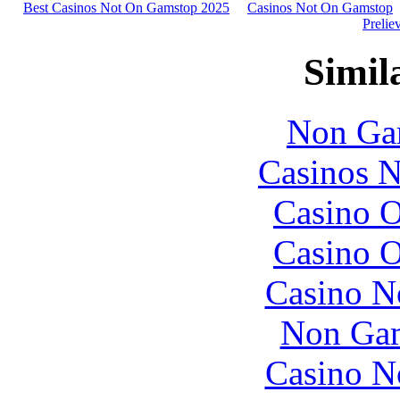
Best Casinos Not On Gamstop 2025
Casinos Not On Gamstop
Prelie
Simila
Non Ga
Casinos 
Casino O
Casino O
Casino N
Non Gam
Casino N