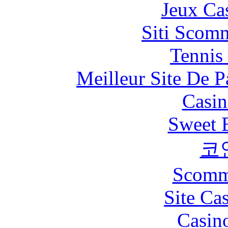
Jeux Ca
Siti Scom
Tennis 
Meilleur Site De Pa
Casin
Sweet 
코
Scomm
Site Ca
Casin