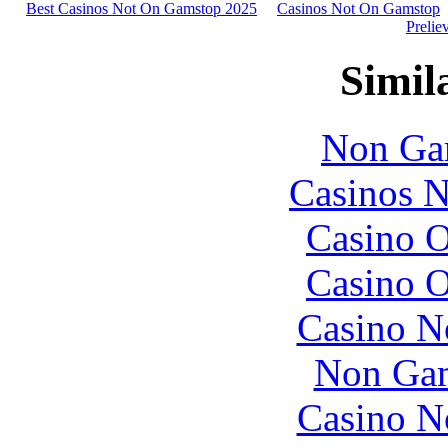
Best Casinos Not On Gamstop 2025
Casinos Not On Gamstop
Prelie
Simila
Non Ga
Casinos 
Casino O
Casino O
Casino N
Non Gam
Casino N