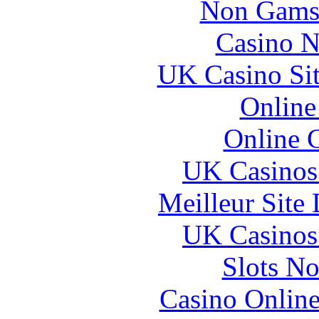
Non Gams
Casino N
UK Casino Si
Online
Online 
UK Casinos
Meilleur Site
UK Casinos
Slots N
Casino Online