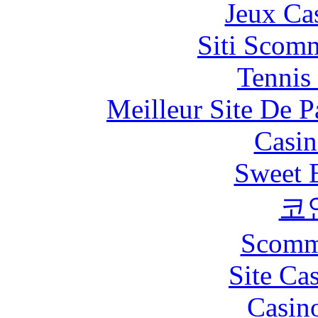
Jeux Ca
Siti Scom
Tennis 
Meilleur Site De Pa
Casin
Sweet 
코
Scomm
Site Ca
Casin