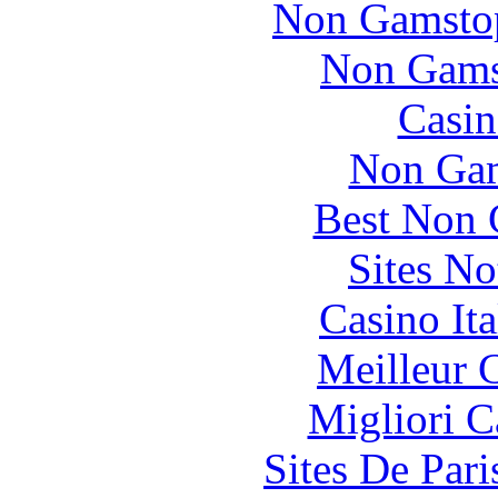
Non Gamstop
Non Gams
Casin
Non Gam
Best Non 
Sites N
Casino It
Meilleur 
Migliori 
Sites De Pari